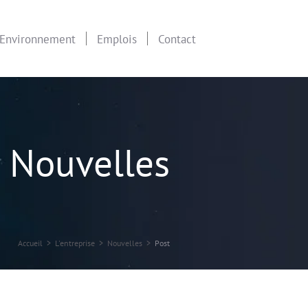
Environnement
Emplois
Contact
Nouvelles
Accueil
> L'entreprise >
Nouvelles
>
Post