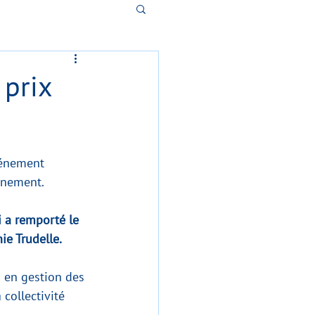
 prix
vénement 
nnement.
i a remporté le 
ie Trudelle.
 en gestion des 
collectivité 