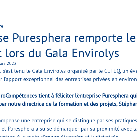
re
ise Puresphera remporte le
 lors du Gala Envirolys
ars 2022
s’est tenu le Gala Envirolys organisé par le CETEQ, un é
r l’apport exceptionnel des entreprises privées en enviro
iroCompétences tient à féliciter l’entreprise Puresphera qu
par notre directrice de la formation et des projets, Stéphan
ompense une entreprise qui se distingue par ses pratiques
et Puresphera a su se démarquer par sa proximité avec la 
verture à la main-d’œuvre étrangère et judiciarisée.