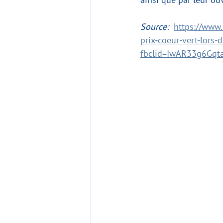
Source:  
https://www.
prix-coeur-vert-lors-
fbclid=IwAR33g6Gq