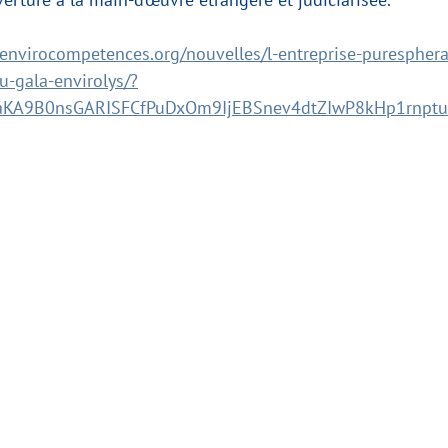
envirocompetences.org/nouvelles/l-entreprise-puresphera
du-gala-envirolys/?
taKA9B0nsGARISFCfPuDxOm9IjEBSnev4dtZIwP8kHp1rnptu